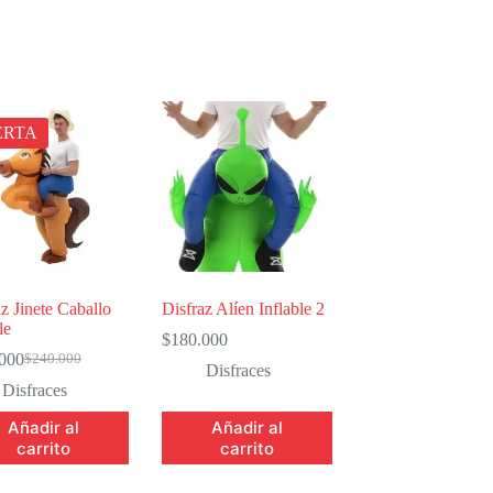
ERTA
z Jinete Caballo
Disfraz Alíen Inflable 2
le
$
180.000
000
$
240.000
El
El
Disfraces
precio
precio
Disfraces
original
actual
Añadir al
Añadir al
era:
es:
$240.000.
$220.000.
carrito
carrito