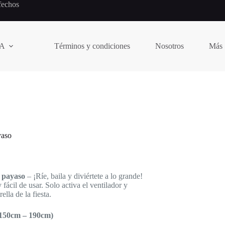
fechos
A
Términos y condiciones
Nosotros
Más
yaso
e payaso
– ¡Ríe, baila y diviértete a lo grande!
ácil de usar. Solo activa el ventilador y
rella de la fiesta.
50cm – 190cm)