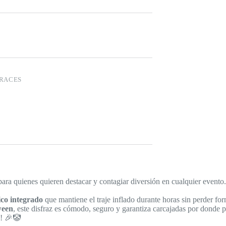
FRACES
 para quienes quieren destacar y contagiar diversión en cualquier event
ico integrado
que mantiene el traje inflado durante horas sin perder fo
oween
, este disfraz es cómodo, seguro y garantiza carcajadas por donde p
s! 🎉🤡