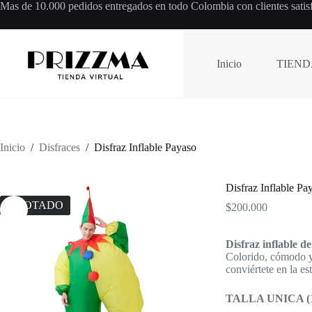
Saltar
Mas de 10.000 pedidos entregados en todo Colombia con clientes satis
al
contenido
Inicio
TIEND
Inicio
/
Disfraces
/
Disfraz Inflable Payaso
Disfraz Inflable Pa
AGOTADO
$
200.000
Disfraz inflable d
Colorido, cómodo y f
conviértete en la est
TALLA UNICA (1