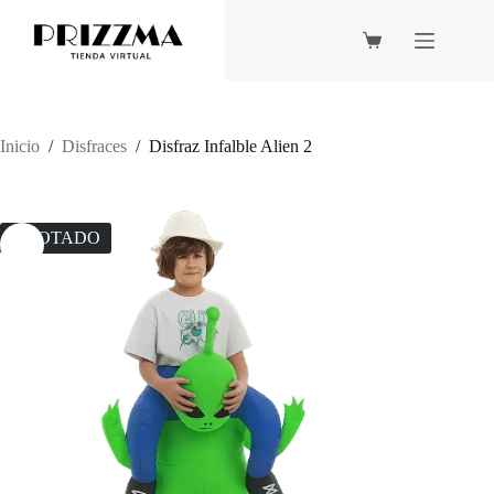
Saltar
al
contenido
Carro
de
compra
Inicio
/
Disfraces
/
Disfraz Infalble Alien 2
AGOTADO